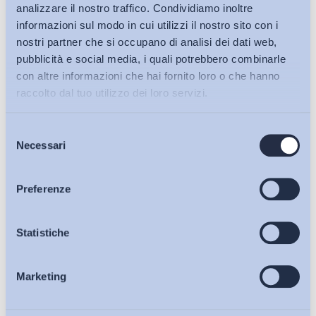
analizzare il nostro traffico. Condividiamo inoltre
informazioni sul modo in cui utilizzi il nostro sito con i
nostri partner che si occupano di analisi dei dati web,
pubblicità e social media, i quali potrebbero combinarle
con altre informazioni che hai fornito loro o che hanno
raccolto dal tuo utilizzo dei loro servizi.
Selezione
Bollettini ADAPT
Necessari
del
consenso
Articoli
Preferenze
Ho letto e Accetto il trattamento dei dati personali descritti
sulla pagina della
Privacy Policy
Osservatori
Statistiche
Iscriviti
Marketing
Eventi