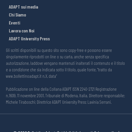
ADAPT sui media
Chi Siamo
Eventi
Lavora con Noi
ADAPT University Press
Gli scritti disponibili su questo sito sono copy-free e possono essere
singolarmente riprodotti on line o su carta, anche senza specifica
autorizzazione, laddove vengano mantenuti inalterati il contenuto e il titolo
e a condizione che sia indicata sotto il titolo, quale fonte, “tratto da
www.bollettinoadapt.it n.X, data“
Pubblicazione on line della Collana ADAPT ISSN 2240-2721 Registrazione
n.1609, 11 novembre 2001, Tribunale di Modena, Italia. Direttore responsabile:
Michele Tiraboschi; Direttrice ADAPT University Press: Lavinia Serrani.