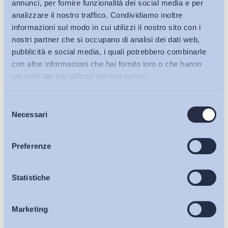
annunci, per fornire funzionalità dei social media e per
analizzare il nostro traffico. Condividiamo inoltre
informazioni sul modo in cui utilizzi il nostro sito con i
nostri partner che si occupano di analisi dei dati web,
pubblicità e social media, i quali potrebbero combinarle
con altre informazioni che hai fornito loro o che hanno
raccolto dal tuo utilizzo dei loro servizi.
Selezione
Bollettini ADAPT
Necessari
del
consenso
Articoli
Preferenze
Ho letto e Accetto il trattamento dei dati personali descritti
Osservatori
Statistiche
sulla pagina della
Privacy Policy
Iscriviti
Marketing
Eventi