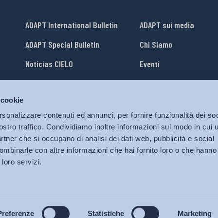
ADAPT International Bulletin
ADAPT sui media
ADAPT Special Bulletin
Chi Siamo
Noticias CIELO
Eventi
Lavora con Noi
 cookie
li
ADAPT University Press
rsonalizzare contenuti ed annunci, per fornire funzionalità dei soc
ostro traffico. Condividiamo inoltre informazioni sul modo in cui ut
partner che si occupano di analisi dei dati web, pubblicità e social
ombinarle con altre informazioni che hai fornito loro o che hanno
 loro servizi.
© 2026 Bollettino Adapt.
Tutti i diritti riservati.
Privacy policy
|
Cookies Policy
Preferenze
Statistiche
Marketing