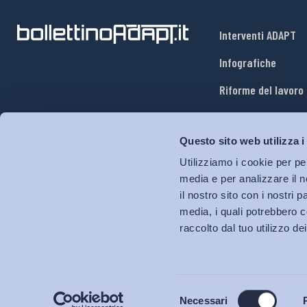
Interventi ADAPT
Infografiche
Riforme del lavoro
Mercato del lavoro
Questo sito web utilizza i
Relazioni industria
Utilizziamo i cookie per pe
Salute e sicurezza
media e per analizzare il n
il nostro sito con i nostri 
Welfare
media, i quali potrebbero c
raccolto dal tuo utilizzo dei
Selezione
Necessari