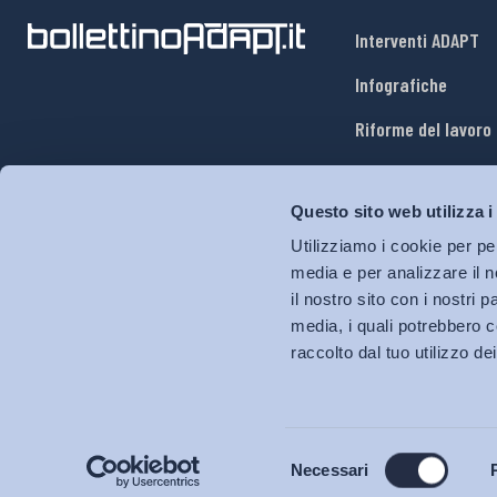
Interventi ADAPT
Infografiche
Riforme del lavoro
Mercato del lavoro
Questo sito web utilizza i
Relazioni industria
Utilizziamo i cookie per pe
Salute e sicurezza
media e per analizzare il n
il nostro sito con i nostri 
Welfare
media, i quali potrebbero c
raccolto dal tuo utilizzo dei
Selezione
Necessari
del