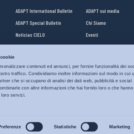
ADAPT International Bulletin
ADAPT sui media
ADAPT Special Bulletin
Chi Siamo
Noticias CIELO
Eventi
Lavora con Noi
 cookie
li
ADAPT University Press
rsonalizzare contenuti ed annunci, per fornire funzionalità dei soc
ostro traffico. Condividiamo inoltre informazioni sul modo in cui ut
partner che si occupano di analisi dei dati web, pubblicità e social
ombinarle con altre informazioni che hai fornito loro o che hanno
 loro servizi.
© 2026 Bollettino Adapt.
Tutti i diritti riservati.
Privacy policy
|
Cookies Policy
Preferenze
Statistiche
Marketing