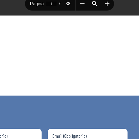
 ADAPT
i