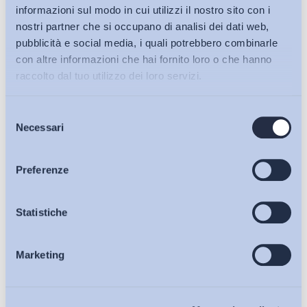
informazioni sul modo in cui utilizzi il nostro sito con i
nostri partner che si occupano di analisi dei dati web,
pubblicità e social media, i quali potrebbero combinarle
con altre informazioni che hai fornito loro o che hanno
raccolto dal tuo utilizzo dei loro servizi.
Selezione
Bollettini ADAPT
Necessari
del
consenso
Articoli
Preferenze
Ho letto e Accetto il trattamento dei dati personali descritti
sulla pagina della
Privacy Policy
Osservatori
Statistiche
Iscriviti
Marketing
Eventi
Chi Siamo