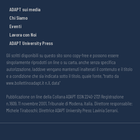
ADAPT sui media
Chi Siamo
Eventi
Lavora con Noi
ADAPT University Press
Gli scritti disponibili su questo sito sono copy-free e possono essere
singolarmente riprodotti on line o su carta, anche senza specifica
autorizzazione, laddove vengano mantenuti inalterati il contenuto e il titolo
e a condizione che sia indicata sotto il titolo, quale fonte, “tratto da
www.bollettinoadapt.it n.X, data“
Pubblicazione on line della Collana ADAPT ISSN 2240-2721 Registrazione
n.1609, 11 novembre 2001, Tribunale di Modena, Italia. Direttore responsabile:
Michele Tiraboschi; Direttrice ADAPT University Press: Lavinia Serrani.