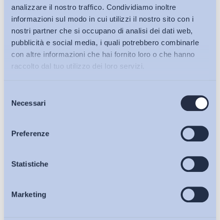
analizzare il nostro traffico. Condividiamo inoltre
informazioni sul modo in cui utilizzi il nostro sito con i
nostri partner che si occupano di analisi dei dati web,
pubblicità e social media, i quali potrebbero combinarle
con altre informazioni che hai fornito loro o che hanno
raccolto dal tuo utilizzo dei loro servizi.
Selezione
Bollettini ADAPT
Necessari
del
consenso
Articoli
Preferenze
Ho letto e Accetto il trattamento dei dati personali descritti
sulla pagina della
Privacy Policy
Osservatori
Statistiche
Iscriviti
Marketing
Eventi