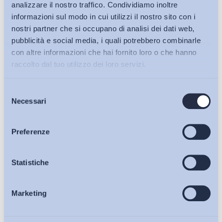
analizzare il nostro traffico. Condividiamo inoltre
informazioni sul modo in cui utilizzi il nostro sito con i
nostri partner che si occupano di analisi dei dati web,
pubblicità e social media, i quali potrebbero combinarle
con altre informazioni che hai fornito loro o che hanno
raccolto dal tuo utilizzo dei loro servizi.
Selezione
Bollettini ADAPT
Necessari
del
consenso
Articoli
Preferenze
Ho letto e Accetto il trattamento dei dati personali descritti
sulla pagina della
Privacy Policy
Osservatori
Statistiche
Iscriviti
Marketing
Eventi