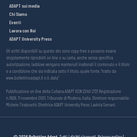
ADAPT sui media
Chi Siamo
Eventi
Lavora con Noi
ADAPT University Press
Gli scritti disponibili su questo sito sono copy-free e possono essere
singolarmente riprodotti on line o su carta, anche senza specifica
autorizzazione, laddove vengano mantenuti inalterati il contenuto e il titolo
e a condizione che sia indicata sotto il titolo, quale fonte, “tratto da
www.bollettinoadapt.it n.X, data“
Pubblicazione on line della Collana ADAPT ISSN 2240-2721 Registrazione
n.1609, 11 novembre 2001, Tribunale di Modena, Italia. Direttore responsabile:
Michele Tiraboschi; Direttrice ADAPT University Press: Lavinia Serrani.
© 2026 Bollettino Adapt.
Tutti i diritti riservati.
Privacy policy
|