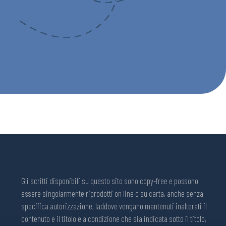
Gli scritti disponibili su questo sito sono copy-free e possono
essere singolarmente riprodotti on line o su carta, anche senza
specifica autorizzazione, laddove vengano mantenuti inalterati il
contenuto e il titolo e a condizione che sia indicata sotto il titolo,