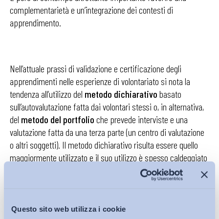
complementarietà e un’integrazione dei contesti di
apprendimento.
Nell’attuale prassi di validazione e certificazione degli
apprendimenti nelle esperienze di volontariato si nota la
tendenza all’utilizzo del
metodo dichiarativo
basato
sull’autovalutazione fatta dai volontari stessi o, in alternativa,
del
metodo del portfolio
che prevede interviste e una
valutazione fatta da una terza parte (un centro di valutazione
o altri soggetti). Il metodo dichiarativo risulta essere quello
maggiormente utilizzato e il suo utilizzo è spesso caldeggiato
nel settore perché incentiva una riflessione su di sé e una
presa di coscienza delle proprie capacità. È questo un
aspetto importante nella crescita della persona, ma tale
metodo risulta poco imparziale e non sempre valutato
Questo sito web utilizza i cookie