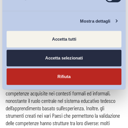
trasferibilità delle competenze, non per la loro validazione,
certamente sono importanti, ma non sufficienti per poter
parlare di un reale processo di certificazione in quanto
Chi Siamo
Mostra dettagli
rimane da sciogliere il nodo della mancanza di standard
comuni riconducibili ai quadri nazionali delle qualifiche. Vi
Accetta tutti
sono esempi di
best practice
, quale il
pass formativo
ProfilPASS tedesco
che, attraverso un percorso strutturato,
accerta e documenta le competenze legate alle attività della
Accetta selezionati
vita quotidiana, quindi tutte quelle competenze non validate
attraverso percorsi formali. Anche in questo caso risulta
Rifiuta
tuttavia assente un’integrazione reale e riconosciuta in quanto
l’attuale quadro delle qualificazioni tedesco non include le
competenze acquisite nei contesti formali ed informali,
nonostante il ruolo centrale nel sistema educativo tedesco
dell’apprendimento basato sull’esperienza. Inoltre, gli
strumenti creati nei vari Paesi che permettono la validazione
delle competenze hanno strutture tra loro diverse: molti