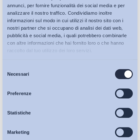
annunci, per fornire funzionalità dei social media e per
analizzare il nostro traffico. Condividiamo inoltre
informazioni sul modo in cui utilizzi il nostro sito con i
nostri partner che si occupano di analisi dei dati web,
pubblicità e social media, i quali potrebbero combinarle
con altre informazioni che hai fornito loro o che hanno
raccolto dal tuo utilizzo dei loro servizi.
Selezione
Bollettini ADAPT
Necessari
del
consenso
Articoli
Preferenze
Ho letto e Accetto il trattamento dei dati personali descritti
Osservatori
Statistiche
sulla pagina della
Privacy Policy
Marketing
Eventi
Iscriviti