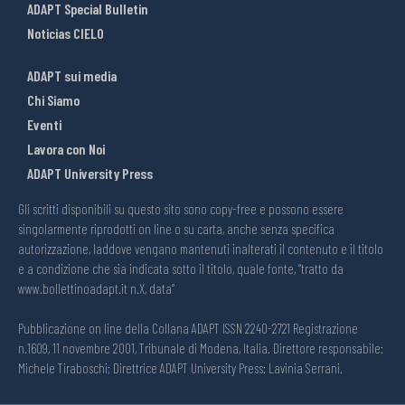
ADAPT Special Bulletin
Noticias CIELO
ADAPT sui media
Chi Siamo
Eventi
Lavora con Noi
ADAPT University Press
Gli scritti disponibili su questo sito sono copy-free e possono essere
singolarmente riprodotti on line o su carta, anche senza specifica
autorizzazione, laddove vengano mantenuti inalterati il contenuto e il titolo
e a condizione che sia indicata sotto il titolo, quale fonte, “tratto da
www.bollettinoadapt.it n.X, data“
Pubblicazione on line della Collana ADAPT ISSN 2240-2721 Registrazione
n.1609, 11 novembre 2001, Tribunale di Modena, Italia. Direttore responsabile:
Michele Tiraboschi; Direttrice ADAPT University Press: Lavinia Serrani.