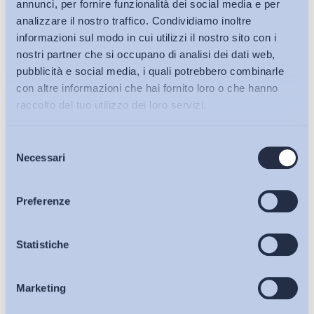
annunci, per fornire funzionalità dei social media e per
analizzare il nostro traffico. Condividiamo inoltre
informazioni sul modo in cui utilizzi il nostro sito con i
nostri partner che si occupano di analisi dei dati web,
pubblicità e social media, i quali potrebbero combinarle
con altre informazioni che hai fornito loro o che hanno
raccolto dal tuo utilizzo dei loro servizi.
Selezione
Bollettini ADAPT
Necessari
del
consenso
Articoli
Preferenze
Ho letto e Accetto il trattamento dei dati personali descritti
Osservatori
Statistiche
sulla pagina della
Privacy Policy
Iscriviti
Marketing
Eventi