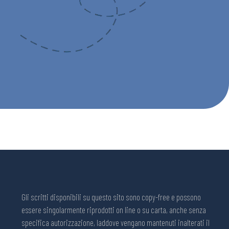
Gli scritti disponibili su questo sito sono copy-free e possono
essere singolarmente riprodotti on line o su carta, anche senza
specifica autorizzazione, laddove vengano mantenuti inalterati il