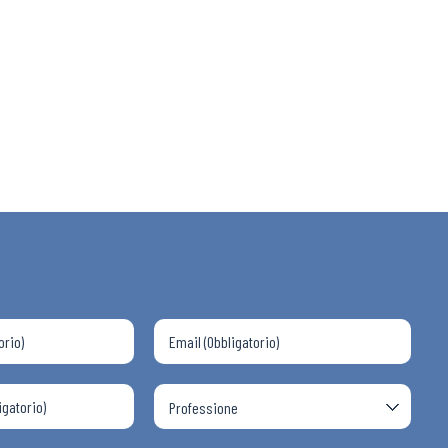
 ADAPT
i