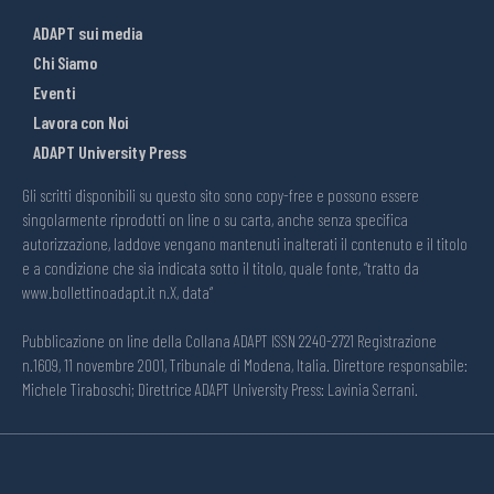
ADAPT sui media
Chi Siamo
Eventi
Lavora con Noi
ADAPT University Press
Gli scritti disponibili su questo sito sono copy-free e possono essere
singolarmente riprodotti on line o su carta, anche senza specifica
autorizzazione, laddove vengano mantenuti inalterati il contenuto e il titolo
e a condizione che sia indicata sotto il titolo, quale fonte, “tratto da
www.bollettinoadapt.it n.X, data“
Pubblicazione on line della Collana ADAPT ISSN 2240-2721 Registrazione
n.1609, 11 novembre 2001, Tribunale di Modena, Italia. Direttore responsabile:
Michele Tiraboschi; Direttrice ADAPT University Press: Lavinia Serrani.