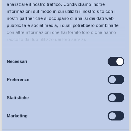
analizzare il nostro traffico. Condividiamo inoltre
informazioni sul modo in cui utilizzi il nostro sito con i
nostri partner che si occupano di analisi dei dati web,
pubblicità e social media, i quali potrebbero combinarle
con altre informazioni che hai fornito loro o che hanno
raccolto dal tuo utilizzo dei loro servizi.
Selezione
Bollettini ADAPT
Necessari
del
consenso
Articoli
Preferenze
Ho letto e Accetto il trattamento dei dati personali descritti
sulla pagina della
Privacy Policy
Osservatori
Statistiche
Iscriviti
Marketing
Eventi