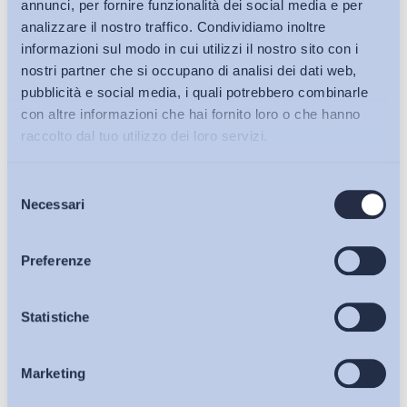
annunci, per fornire funzionalità dei social media e per
analizzare il nostro traffico. Condividiamo inoltre
informazioni sul modo in cui utilizzi il nostro sito con i
nostri partner che si occupano di analisi dei dati web,
pubblicità e social media, i quali potrebbero combinarle
con altre informazioni che hai fornito loro o che hanno
raccolto dal tuo utilizzo dei loro servizi.
Selezione
Bollettini ADAPT
Necessari
del
consenso
Articoli
Preferenze
Ho letto e Accetto il trattamento dei dati personali descritti
Osservatori
Statistiche
sulla pagina della
Privacy Policy
Iscriviti
Marketing
Eventi