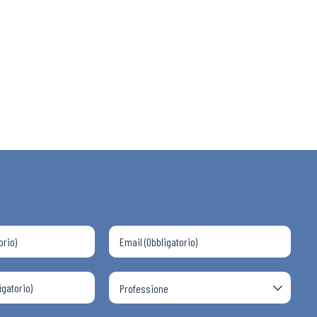
 ADAPT
i