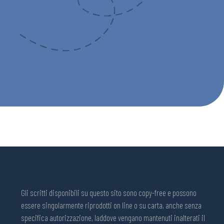
Gli scritti disponibili su questo sito sono copy-free e possono
essere singolarmente riprodotti on line o su carta, anche senza
specifica autorizzazione, laddove vengano mantenuti inalterati il