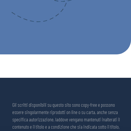
Gli scritti disponibili su questo sito sono copy-free e possono
essere singolarmente riprodotti on line o su carta, anche senza
specifica autorizzazione, laddove vengano mantenuti inalterati il
contenuto e il titolo e a condizione che sia indicata sotto il titolo,