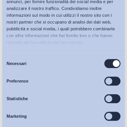
annunci, per fornire funzionalità dei social media e per
analizzare il nostro traffico. Condividiamo inoltre
informazioni sul modo in cui utilizzi il nostro sito con i
nostri partner che si occupano di analisi dei dati web,
pubblicità e social media, i quali potrebbero combinarle
con altre informazioni che hai fornito loro o che hanno
raccolto dal tuo utilizzo dei loro servizi.
Selezione
Bollettini ADAPT
Necessari
del
consenso
Articoli
Preferenze
Ho letto e Accetto il trattamento dei dati personali descritti
Osservatori
Statistiche
sulla pagina della
Privacy Policy
Iscriviti
Marketing
Eventi