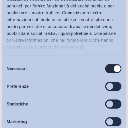
annunci, per fornire funzionalità dei social media e per
analizzare il nostro traffico. Condividiamo inoltre
informazioni sul modo in cui utilizzi il nostro sito con i
nostri partner che si occupano di analisi dei dati web,
pubblicità e social media, i quali potrebbero combinarle
con altre informazioni che hai fornito loro o che hanno
raccolto dal tuo utilizzo dei loro servizi.
Selezione
Bollettini ADAPT
Necessari
del
consenso
Articoli
Preferenze
Ho letto e Accetto il trattamento dei dati personali descritti
Osservatori
Statistiche
sulla pagina della
Privacy Policy
Marketing
Eventi
Iscriviti