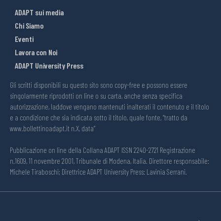
ADAPT sui media
Chi Siamo
Eventi
Lavora con Noi
ADAPT University Press
Gli scritti disponibili su questo sito sono copy-free e possono essere
singolarmente riprodotti on line o su carta, anche senza specifica
autorizzazione, laddove vengano mantenuti inalterati il contenuto e il titolo
e a condizione che sia indicata sotto il titolo, quale fonte, “tratto da
www.bollettinoadapt.it n.X, data“
Pubblicazione on line della Collana ADAPT ISSN 2240-2721 Registrazione
n.1609, 11 novembre 2001, Tribunale di Modena, Italia. Direttore responsabile:
Michele Tiraboschi; Direttrice ADAPT University Press: Lavinia Serrani.