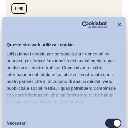
LINK
24/02/2025
Content creator e influencer: l’inquadramento
Questo sito web utilizza i cookie
giuslavoristico e previdenziale secondo l’INPS
Utilizziamo i cookie per personalizzare contenuti ed
Politiche del lavoro e Incentivi
annunci, per fornire funzionalità dei social media e per
analizzare il nostro traffico. Condividiamo inoltre
LINK
informazioni sul modo in cui utilizzi il nostro sito con i
nostri partner che si occupano di analisi dei dati web,
pubblicità e social media, i quali potrebbero combinarle
27/01/2025
con altre informazioni che hai fornito loro o che hanno
Intelligenza artificiale e prevenzione dei rischi
raccolto dal tuo utilizzo dei loro servizi.
psicosociali
Istruzione e Formazione, Politiche del lavoro e Incentivi,
Selezione
Bollettini ADAPT
Salute e sicurezza
Necessari
del