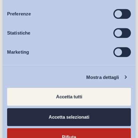
consenso
LINK
Articoli
Preferenze
Osservatori
Statistiche
Iscriviti alla Newsletter
Marketing
Eventi
Chi Siamo
Mostra dettagli
Accetta tutti
Accetta selezionati
Rifiuta