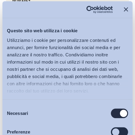
Articolo 14 – Termine per le comunicazioni obbligatorie
in materia di lavoro agile
Politiche del lavoro e Incentivi
Questo sito web utilizza i cookie
LINK
Utilizziamo i cookie per personalizzare contenuti ed
annunci, per fornire funzionalità dei social media e per
analizzare il nostro traffico. Condividiamo inoltre
informazioni sul modo in cui utilizzi il nostro sito con i
10/07/2024
nostri partner che si occupano di analisi dei dati web,
L’organizzazione del tempo di lavoro all’interno delle tre
pubblicità e social media, i quali potrebbero combinarle
proposte di legge relative alla riduzione dell’orario di
con altre informazioni che hai fornito loro o che hanno
lavoro
raccolto dal tuo utilizzo dei loro servizi.
Politiche del lavoro e Incentivi
Selezione
Bollettini ADAPT
LINK
Necessari
del
consenso
Articoli
Preferenze