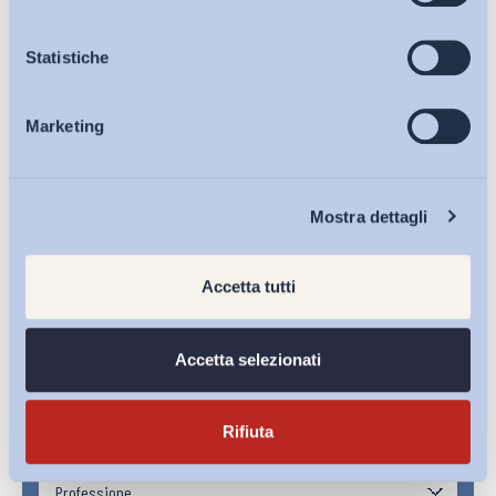
Iscriviti alla Newsletter
Osservatori
Statistiche
Marketing
Eventi
Chi Siamo
Mostra dettagli
Accetta tutti
Accetta selezionati
Rifiuta