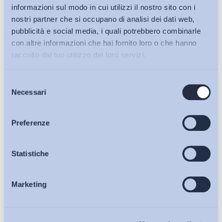
informazioni sul modo in cui utilizzi il nostro sito con i
nostri partner che si occupano di analisi dei dati web,
pubblicità e social media, i quali potrebbero combinarle
con altre informazioni che hai fornito loro o che hanno
raccolto dal tuo utilizzo dei loro servizi.
Selezione
Bollettini ADAPT
Necessari
del
consenso
Articoli
Preferenze
Ho letto e Accetto il trattamento dei dati personali descritti
sulla pagina della
Privacy Policy
Osservatori
Statistiche
Iscriviti
Marketing
Eventi
Chi Siamo