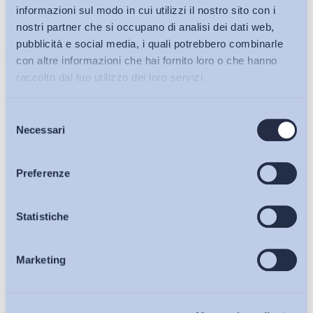
informazioni sul modo in cui utilizzi il nostro sito con i
nostri partner che si occupano di analisi dei dati web,
pubblicità e social media, i quali potrebbero combinarle
con altre informazioni che hai fornito loro o che hanno
raccolto dal tuo utilizzo dei loro servizi.
Selezione
Bollettini ADAPT
Necessari
del
consenso
Articoli
Preferenze
Ho letto e Accetto il trattamento dei dati personali descritti
sulla pagina della
Privacy Policy
Osservatori
Statistiche
Iscriviti
Marketing
Eventi
Chi Siamo