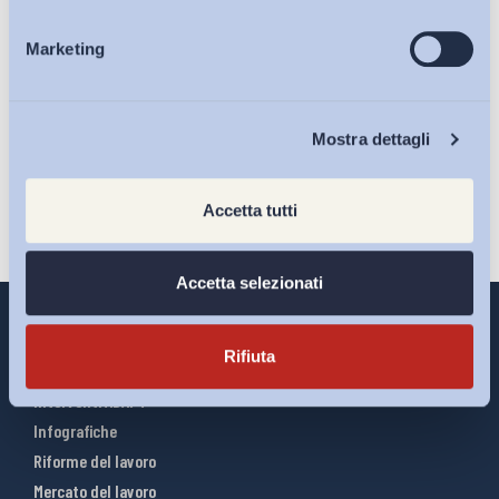
Ho letto e Accetto il trattamento dei dati personali descritti
Marketing
Eventi
sulla pagina della
Privacy Policy
Chi Siamo
Iscriviti
Mostra dettagli
Accetta tutti
Accetta selezionati
Rifiuta
Interventi ADAPT
Infografiche
Riforme del lavoro
Mercato del lavoro