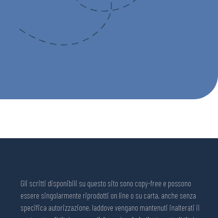
Gli scritti disponibili su questo sito sono copy-free e possono
essere singolarmente riprodotti on line o su carta, anche senza
specifica autorizzazione, laddove vengano mantenuti inalterati il