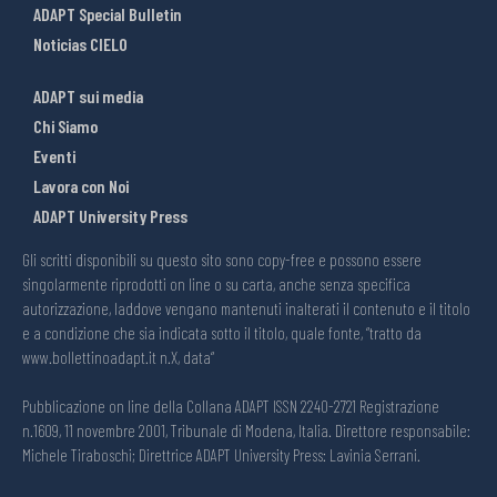
ADAPT Special Bulletin
Noticias CIELO
ADAPT sui media
Chi Siamo
Eventi
Lavora con Noi
ADAPT University Press
Gli scritti disponibili su questo sito sono copy-free e possono essere
singolarmente riprodotti on line o su carta, anche senza specifica
autorizzazione, laddove vengano mantenuti inalterati il contenuto e il titolo
e a condizione che sia indicata sotto il titolo, quale fonte, “tratto da
www.bollettinoadapt.it n.X, data“
Pubblicazione on line della Collana ADAPT ISSN 2240-2721 Registrazione
n.1609, 11 novembre 2001, Tribunale di Modena, Italia. Direttore responsabile:
Michele Tiraboschi; Direttrice ADAPT University Press: Lavinia Serrani.