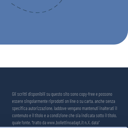
Gli scritti disponibili su questo sito sono copy-free e possono
essere singolarmente riprodotti on line o su carta, anche senza
specifica autorizzazione, laddove vengano mantenuti inalterati il
contenuto e il titolo e a condizione che sia indicata sotto il titolo,
quale fonte, “tratto da www.bollettinoadapt.it n.X, data“