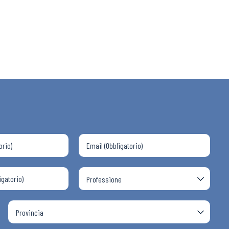
 ADAPT
i