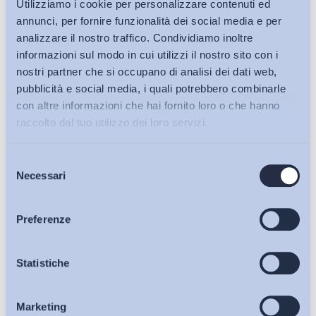
Utilizziamo i cookie per personalizzare contenuti ed
annunci, per fornire funzionalità dei social media e per
analizzare il nostro traffico. Condividiamo inoltre
informazioni sul modo in cui utilizzi il nostro sito con i
nostri partner che si occupano di analisi dei dati web,
pubblicità e social media, i quali potrebbero combinarle
con altre informazioni che hai fornito loro o che hanno
raccolto dal tuo utilizzo dei loro servizi.
Selezione
Bollettini ADAPT
Necessari
del
consenso
Articoli
Preferenze
Osservatori
Statistiche
Ho letto e Accetto il trattamento dei dati personali descritti
sulla pagina della
Privacy Policy
Marketing
Eventi