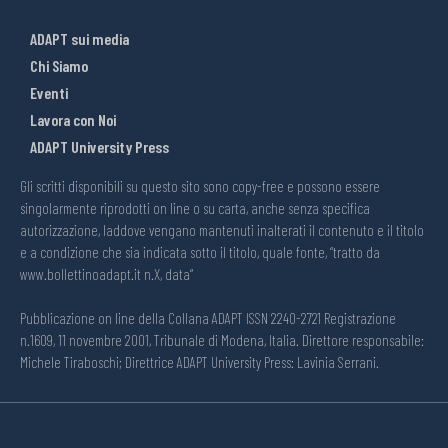
ADAPT sui media
Chi Siamo
Eventi
Lavora con Noi
ADAPT University Press
Gli scritti disponibili su questo sito sono copy-free e possono essere
singolarmente riprodotti on line o su carta, anche senza specifica
autorizzazione, laddove vengano mantenuti inalterati il contenuto e il titolo
e a condizione che sia indicata sotto il titolo, quale fonte, “tratto da
www.bollettinoadapt.it n.X, data“
Pubblicazione on line della Collana ADAPT ISSN 2240-2721 Registrazione
n.1609, 11 novembre 2001, Tribunale di Modena, Italia. Direttore responsabile:
Michele Tiraboschi; Direttrice ADAPT University Press: Lavinia Serrani.