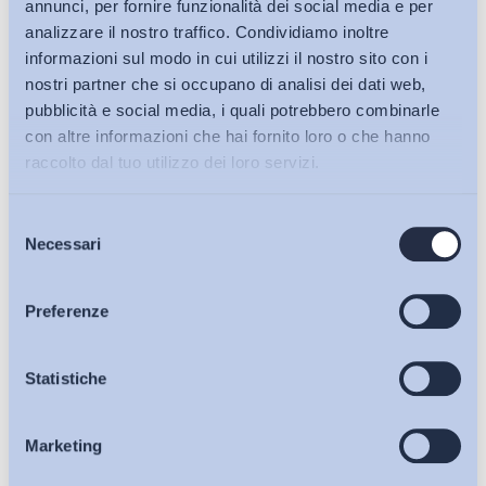
annunci, per fornire funzionalità dei social media e per
analizzare il nostro traffico. Condividiamo inoltre
informazioni sul modo in cui utilizzi il nostro sito con i
nostri partner che si occupano di analisi dei dati web,
pubblicità e social media, i quali potrebbero combinarle
con altre informazioni che hai fornito loro o che hanno
raccolto dal tuo utilizzo dei loro servizi.
Selezione
Bollettini ADAPT
Necessari
del
consenso
Articoli
Preferenze
Ho letto e Accetto il trattamento dei dati personali descritti
Osservatori
Statistiche
sulla pagina della
Privacy Policy
Iscriviti
Marketing
Eventi