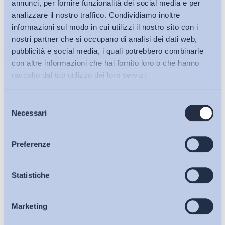
annunci, per fornire funzionalità dei social media e per
analizzare il nostro traffico. Condividiamo inoltre
informazioni sul modo in cui utilizzi il nostro sito con i
nostri partner che si occupano di analisi dei dati web,
pubblicità e social media, i quali potrebbero combinarle
con altre informazioni che hai fornito loro o che hanno
raccolto dal tuo utilizzo dei loro servizi.
Selezione
Bollettini ADAPT
Necessari
del
consenso
Articoli
Preferenze
Ho letto e Accetto il trattamento dei dati personali descritti
Osservatori
Statistiche
sulla pagina della
Privacy Policy
Iscriviti
Marketing
Eventi