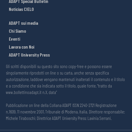
ADAPT Special Bulletin
Noticias CIELO
ADAPT sui media
Chi Siamo
Eventi
Lavora con Noi
ADAPT University Press
Gli scritti disponibili su questo sito sono copy-free e possono essere
singolarmente riprodotti on line o su carta, anche senza specifica
autorizzazione, laddove vengano mantenuti inalterati il contenuto e il titolo
e a condizione che sia indicata sotto il titolo, quale fonte, “tratto da
www.bollettinoadapt.it n.X, data“
Pubblicazione on line della Collana ADAPT ISSN 2240-2721 Registrazione
n.1609, 11 novembre 2001, Tribunale di Modena, Italia. Direttore responsabile:
Michele Tiraboschi; Direttrice ADAPT University Press: Lavinia Serrani.