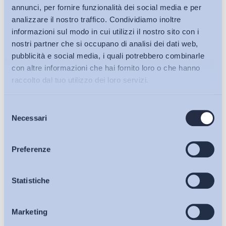
annunci, per fornire funzionalità dei social media e per
analizzare il nostro traffico. Condividiamo inoltre
informazioni sul modo in cui utilizzi il nostro sito con i
nostri partner che si occupano di analisi dei dati web,
pubblicità e social media, i quali potrebbero combinarle
con altre informazioni che hai fornito loro o che hanno
raccolto dal tuo utilizzo dei loro servizi.
Selezione
Bollettini ADAPT
Necessari
del
consenso
Articoli
Preferenze
Ho letto e Accetto il trattamento dei dati personali descritti
Osservatori
Statistiche
sulla pagina della
Privacy Policy
Marketing
Eventi
Iscriviti