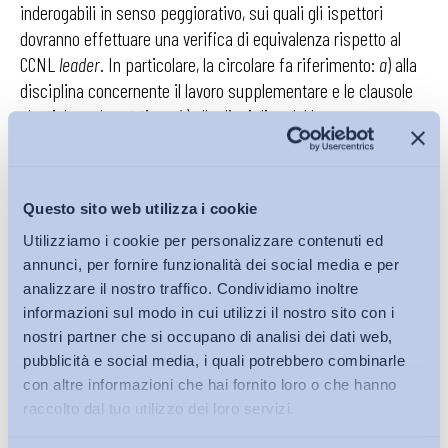
inderogabili in senso peggiorativo, sui quali gli ispettori
dovranno effettuare una verifica di equivalenza rispetto al
CCNL
leader
. In particolare, la circolare fa riferimento:
a
) alla
disciplina concernente il lavoro supplementare e le clausole
elastiche nel part-time;
b
) alla disciplina del lavoro
straordinario;
c
) alla disciplina compensativa delle
ex
festività
soppresse;
d
) alla durata del periodo di prova;
e
) alla durata
del periodo di preavviso;
f
) alla durata del periodo di comporto
Questo sito web utilizza i cookie
in caso di malattia e infortunio;
g
) alla malattia e infortunio;
h
)
Utilizziamo i cookie per personalizzare contenuti ed
alla maternità ed eventuale riconoscimento di un’integrazione
annunci, per fornire funzionalità dei social media e per
della relativa indennità per astensione obbligatoria e
analizzare il nostro traffico. Condividiamo inoltre
facoltativa;
i
) al monte ore di permessi retribuiti.
informazioni sul modo in cui utilizzi il nostro sito con i
nostri partner che si occupano di analisi dei dati web,
Questa soluzione però – prospettata da chi scrive già da
pubblicità e social media, i quali potrebbero combinarle
qualche tempo e in diverse occasioni – sebbene accolta
con altre informazioni che hai fornito loro o che hanno
positivamente dagli operatori (riprende il tema
E. De Fusco,
raccolto dal tuo utilizzo dei loro servizi.
Nei bandi va indicato il Ccnl applicabile ai dipendenti