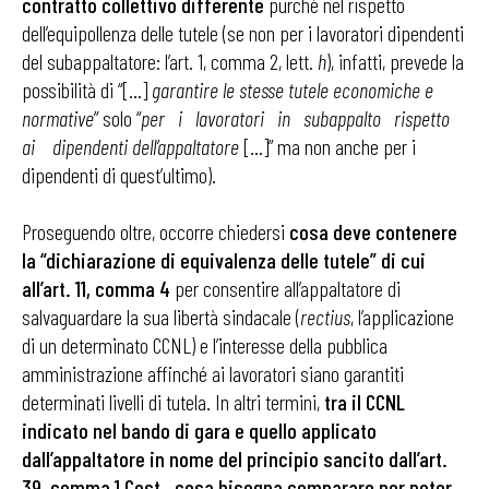
contratto collettivo differente
purché nel rispetto
dell’equipollenza delle tutele (se non per i lavoratori dipendenti
del subappaltatore: l’art. 1, comma 2, lett.
h
), infatti, prevede la
possibilità di “[…]
garantire le stesse tutele economiche e
normative
” solo “
per i lavoratori in subappalto rispetto
ai dipendenti dell’appaltatore
[…]” ma non anche per i
dipendenti di quest’ultimo).
Proseguendo oltre, occorre chiedersi
cosa deve contenere
la “dichiarazione di equivalenza delle tutele” di cui
all’art. 11, comma 4
per consentire all’appaltatore di
salvaguardare la sua libertà sindacale (
rectius
, l’applicazione
di un determinato CCNL) e l’interesse della pubblica
amministrazione affinché ai lavoratori siano garantiti
determinati livelli di tutela. In altri termini,
tra il CCNL
indicato nel bando di gara e quello applicato
dall’appaltatore in nome del principio sancito dall’art.
39, comma 1 Cost., cosa bisogna comparare per poter