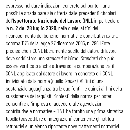
espresso nel dare indicazioni concrete sul punto – una
possibile strada pare sia offerta dalle precedenti circolari
dell’
Ispettorato Nazionale del Lavoro (INL)
, in particolare
la
n. 2 del 28 luglio 2020
, nella quale, ai fini del
riconoscimento dei benefici normativi e contributivi
ex
art. 1,
comma 1175 della legge 27 dicembre 2006, n. 296 l’Ente
precisa che il CCNL liberamente scelto dal datore di lavoro
deve soddisfare uno
standard
minimo.
Standard
che può
essere verificato anche attraverso la comparazione tra il
CCNL applicato dal datore di lavoro in concreto e il CCNL
individuato dalla norma (quello
leader
). Ai fini di una
sostanziale uguaglianza tra le due fonti – e quindi ai fini della
sussistenza dei requisiti richiesti dalla norma per poter
consentire all’impresa di accedere alle agevolazioni
contributive e normative – l’INL ha fornito una prima sintetica
tabella (suscettibile di integrazioni) contenente gli istituti
retributivi e un elenco riportante nove trattamenti normativi