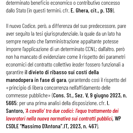
determinato beneficio economico o contributivo concesso
dallo Stato (in questi termini, cfr.
E. Ghera, cit., p. 139
).
Il nuovo Codice, però, a differenza del suo predecessore, pare
aver seguito la tesi giurisprudenziale, la quale da un lato ha
sempre negato che l’amministrazione appaltante potesse
imporre l’applicazione di un determinato CCNL; dall’altro, però
non ha mancato di evidenziare come il rispetto dei parametri
economici del contratto collettivo
leader
fossero funzionali a
garantire
il divieto di ribasso sui costi della
manodopera in fase di gara
, garantendo così il rispetto del
«principio di libera concorrenza nell’affidamento delle
commesse pubbliche» (
Cons. St., Sez. V, 9 giugno 2023, n.
5665
; per una prima analisi della disposizione, cfr.
I.
Santoro,
‘A cavallo’ tra due codici: l’equo trattamento dei
lavoratori nella nuova normativa sui contratti pubblici
, WP
CSDLE “Massimo D’Antona”.IT, 2023, n. 467
).