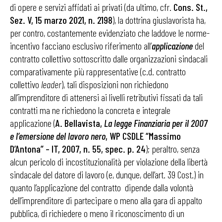
di opere e servizi affidati ai privati (da ultimo, cfr.
Cons. St.,
Sez. V, 15 marzo 2021, n. 2198
), la dottrina giuslavorista ha,
per contro, costantemente evidenziato che laddove le norme-
incentivo facciano esclusivo riferimento all’
applicazione
del
contratto collettivo sottoscritto dalle organizzazioni sindacali
comparativamente più rappresentative (c.d. contratto
collettivo
leader
), tali disposizioni non richiedono
all’imprenditore di attenersi ai livelli retributivi fissati da tali
contratti ma ne richiedono la concreta e integrale
applicazione (
A. Bellavista,
La legge Finanziaria per il 2007
e l’emersione del lavoro nero
, WP CSDLE “Massimo
D’Antona” – IT, 2007, n. 55, spec. p. 24
); peraltro, senza
alcun pericolo di incostituzionalità per violazione della libertà
sindacale del datore di lavoro (e, dunque, dell’art. 39 Cost.) in
quanto l’applicazione del contratto dipende dalla volontà
dell’imprenditore di partecipare o meno alla gara di appalto
pubblica, di richiedere o meno il riconoscimento di un