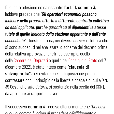
Di questa adesione ne dà riscontro l’
art. 11, comma 3
,
laddove precede che “
Gli operatori economici possono
indicare nella propria offerta il differente contratto collettivo
da essi applicato, purché garantisca ai dipendenti le stesse
tutele di quello indicato dalla stazione appaltante o dall’ente
concedente
”. Questo comma, nei diversi
dossier
di lettura che
si sono succeduti nell’analizzare lo schema del decreto prima
della relativa approvazione (cfr. ad esempio, quello
della
C
amera dei Deputati
o quello del
Consiglio di Stato
del 7
dicembre 2022), è stato inteso come
“clausola di
salvaguardia”
, per evitare che la disposizione potesse
contrastare con il principio della libertà sindacale di cui all’art.
39 Cost., che,
lato datoris
, si sostanzia nella scelta del CCNL
da applicare ai rapporti di lavoro.
Il successivo
comma 4
precisa ulteriormente che “
Nei casi
di cui al comma 3, prima di procedere all’affidamento o