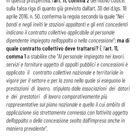
In questa prospettiva, l’
art. 11, comma 2
del nuovo Codice,
sulla falsa riga di quanto già previsto dall’art. 30 del d.lgs. 18
aprile 2016, n. 50, conferma la regola secondo la quale “
Nei
bandi e negli inviti le stazioni appaltanti e gli enti concedenti
indicano il contratto collettivo applicabile al personale
dipendente impiegato nell’appalto o nella concessione
”:
ma di
quale contratto collettivo deve trattarsi?
È l’
art. 11,
comma 1
a stabilire che “
Al personale impiegato nei lavori,
servizi e forniture oggetto di appalti pubblici e concessioni è
applicato il contratto collettivo nazionale e territoriale in
vigore per il settore e per la zona nella quale si eseguono le
prestazioni di lavoro, stipulato dalle associazioni dei datori
e dei prestatori di lavoro comparativamente più
rappresentative sul piano nazionale e quello il cui ambito di
applicazione sia strettamente connesso con l’attività oggetto
dell’appalto o della concessione svolta dall’impresa anche in
maniera prevalente
”.