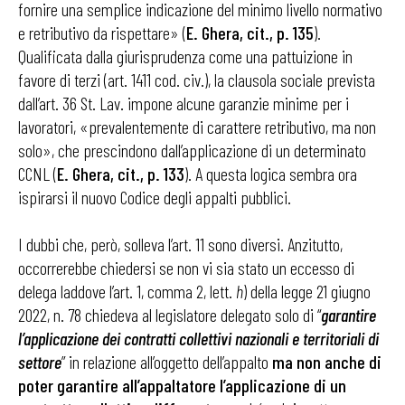
fornire una semplice indicazione del minimo livello normativo
e retributivo da rispettare» (
E. Ghera, cit., p. 135
).
Qualificata dalla giurisprudenza come una pattuizione in
favore di terzi (art. 1411 cod. civ.), la clausola sociale prevista
dall’art. 36 St. Lav. impone alcune garanzie minime per i
lavoratori, «prevalentemente di carattere retributivo, ma non
solo», che prescindono dall’applicazione di un determinato
CCNL (
E. Ghera, cit., p. 133
). A questa logica sembra ora
ispirarsi il nuovo Codice degli appalti pubblici.
I dubbi che, però, solleva l’art. 11 sono diversi. Anzitutto,
occorrerebbe chiedersi se non vi sia stato un eccesso di
delega laddove l’art. 1, comma 2, lett.
h
) della legge 21 giugno
2022, n. 78 chiedeva al legislatore delegato solo di “
garantire
l’applicazione dei contratti collettivi nazionali e territoriali di
settore
” in relazione all’oggetto dell’appalto
ma non anche di
poter garantire all’appaltatore l’applicazione di un