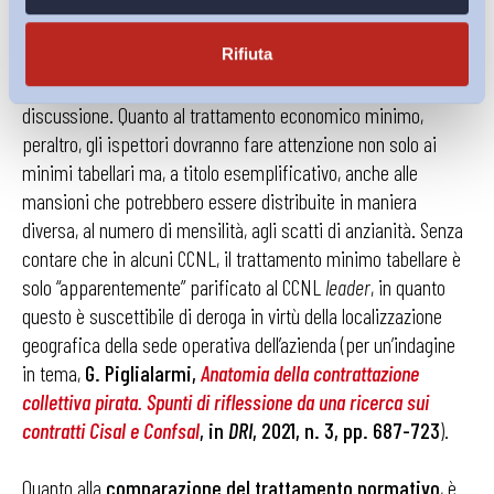
che sul punto non presentano particolari tratti di omogeneità,
residuando peraltro il problema del
welfare
contrattuale, la cui
sistematizzazione tra corrispettività (in termini di trattamento
Rifiuta
economico) e funzione previdenziale è ancora oggetto di
discussione. Quanto al trattamento economico minimo,
peraltro, gli ispettori dovranno fare attenzione non solo ai
minimi tabellari ma, a titolo esemplificativo, anche alle
mansioni che potrebbero essere distribuite in maniera
diversa, al numero di mensilità, agli scatti di anzianità. Senza
contare che in alcuni CCNL, il trattamento minimo tabellare è
solo “apparentemente” parificato al CCNL
leader
, in quanto
questo è suscettibile di deroga in virtù della localizzazione
geografica della sede operativa dell’azienda (per un’indagine
in tema,
G. Piglialarmi,
Anatomia della contrattazione
collettiva pirata. Spunti di riflessione da una ricerca sui
contratti Cisal e Confsal
, in
DRI
, 2021, n. 3, pp. 687-723
).
Quanto alla
comparazione del trattamento normativo
, è