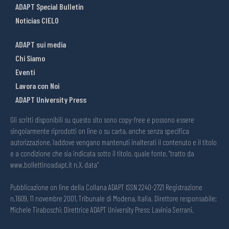
ADAPT Special Bulletin
Noticias CIELO
ADAPT sui media
Chi Siamo
Eventi
Lavora con Noi
ADAPT University Press
Gli scritti disponibili su questo sito sono copy-free e possono essere
singolarmente riprodotti on line o su carta, anche senza specifica
autorizzazione, laddove vengano mantenuti inalterati il contenuto e il titolo
e a condizione che sia indicata sotto il titolo, quale fonte, “tratto da
www.bollettinoadapt.it n.X, data“
Pubblicazione on line della Collana ADAPT ISSN 2240-2721 Registrazione
n.1609, 11 novembre 2001, Tribunale di Modena, Italia. Direttore responsabile:
Michele Tiraboschi; Direttrice ADAPT University Press: Lavinia Serrani.