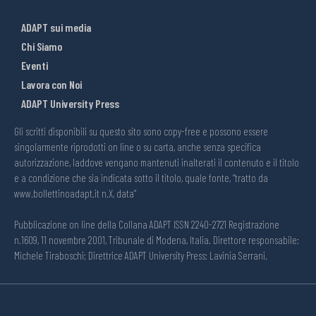
ADAPT sui media
Chi Siamo
Eventi
Lavora con Noi
ADAPT University Press
Gli scritti disponibili su questo sito sono copy-free e possono essere
singolarmente riprodotti on line o su carta, anche senza specifica
autorizzazione, laddove vengano mantenuti inalterati il contenuto e il titolo
e a condizione che sia indicata sotto il titolo, quale fonte, “tratto da
www.bollettinoadapt.it n.X, data“
Pubblicazione on line della Collana ADAPT ISSN 2240-2721 Registrazione
n.1609, 11 novembre 2001, Tribunale di Modena, Italia. Direttore responsabile:
Michele Tiraboschi; Direttrice ADAPT University Press: Lavinia Serrani.