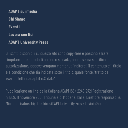
ADAPT sui media
Chi Siamo
Eventi
Lavora con Noi
ADAPT University Press
Gli scritti disponibili su questo sito sono copy-free e possono essere
singolarmente riprodotti on line o su carta, anche senza specifica
autorizzazione, laddove vengano mantenuti inalterati il contenuto e il titolo
e a condizione che sia indicata sotto il titolo, quale fonte, “tratto da
www.bollettinoadapt.it n.X, data“
Pubblicazione on line della Collana ADAPT ISSN 2240-2721 Registrazione
n.1609, 11 novembre 2001, Tribunale di Modena, Italia. Direttore responsabile:
Michele Tiraboschi; Direttrice ADAPT University Press: Lavinia Serrani.