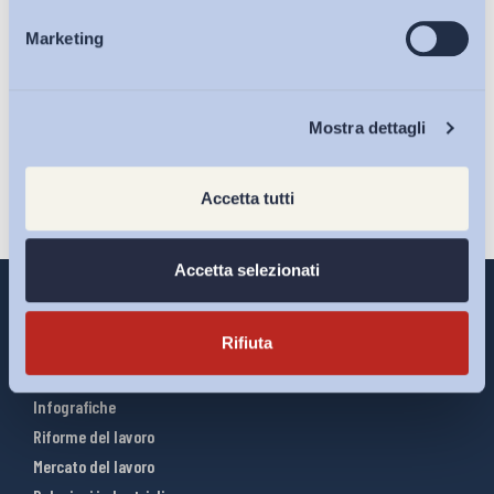
Ho letto e Accetto il trattamento dei dati personali descritti
Marketing
Eventi
sulla pagina della
Privacy Policy
Iscriviti
Chi Siamo
Mostra dettagli
Accetta tutti
Accetta selezionati
Rifiuta
Interventi ADAPT
Infografiche
Riforme del lavoro
Mercato del lavoro