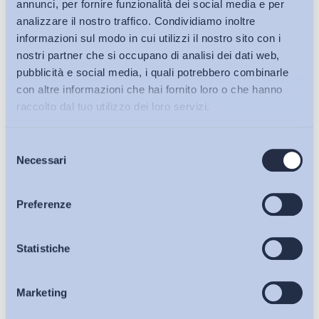
annunci, per fornire funzionalità dei social media e per
analizzare il nostro traffico. Condividiamo inoltre
informazioni sul modo in cui utilizzi il nostro sito con i
nostri partner che si occupano di analisi dei dati web,
pubblicità e social media, i quali potrebbero combinarle
con altre informazioni che hai fornito loro o che hanno
raccolto dal tuo utilizzo dei loro servizi.
Selezione
Bollettini ADAPT
Necessari
del
consenso
Articoli
Preferenze
Ho letto e Accetto il trattamento dei dati personali descritti
Osservatori
Statistiche
sulla pagina della
Privacy Policy
Iscriviti
Marketing
Eventi