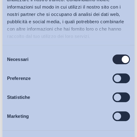
informazioni sul modo in cui utilizzi il nostro sito con i
nostri partner che si occupano di analisi dei dati web,
pubblicità e social media, i quali potrebbero combinarle
con altre informazioni che hai fornito loro o che hanno
raccolto dal tuo utilizzo dei loro servizi.
Selezione
Bollettini ADAPT
Necessari
del
consenso
Articoli
Preferenze
Ho letto e Accetto il trattamento dei dati personali descritti
sulla pagina della
Privacy Policy
Osservatori
Statistiche
Iscriviti
Marketing
Eventi