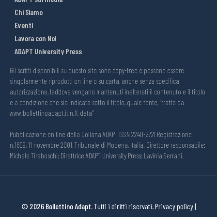
Chi Siamo
Eventi
Lavora con Noi
ADAPT University Press
Gli scritti disponibili su questo sito sono copy-free e possono essere
singolarmente riprodotti on line o su carta, anche senza specifica
autorizzazione, laddove vengano mantenuti inalterati il contenuto e il titolo
e a condizione che sia indicata sotto il titolo, quale fonte, “tratto da
www.bollettinoadapt.it n.X, data“
Pubblicazione on line della Collana ADAPT ISSN 2240-2721 Registrazione
n.1609, 11 novembre 2001, Tribunale di Modena, Italia. Direttore responsabile:
Michele Tiraboschi; Direttrice ADAPT University Press: Lavinia Serrani.
© 2026 Bollettino Adapt.
Tutti i diritti riservati.
Privacy policy
|