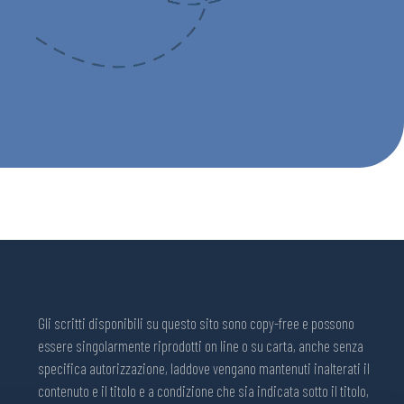
Gli scritti disponibili su questo sito sono copy-free e possono
essere singolarmente riprodotti on line o su carta, anche senza
specifica autorizzazione, laddove vengano mantenuti inalterati il
contenuto e il titolo e a condizione che sia indicata sotto il titolo,