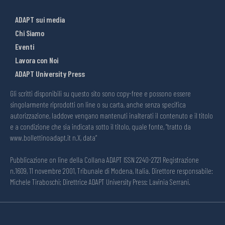
ADAPT sui media
Chi Siamo
Eventi
Lavora con Noi
ADAPT University Press
Gli scritti disponibili su questo sito sono copy-free e possono essere
singolarmente riprodotti on line o su carta, anche senza specifica
autorizzazione, laddove vengano mantenuti inalterati il contenuto e il titolo
e a condizione che sia indicata sotto il titolo, quale fonte, “tratto da
www.bollettinoadapt.it n.X, data“
Pubblicazione on line della Collana ADAPT ISSN 2240-2721 Registrazione
n.1609, 11 novembre 2001, Tribunale di Modena, Italia. Direttore responsabile:
Michele Tiraboschi; Direttrice ADAPT University Press: Lavinia Serrani.