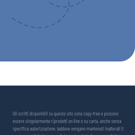
Gli scritti disponibili su questo sito sono copy-free e possono
essere singolarmente riprodotti on line o su carta, anche senza
specifica autorizzazione, laddove vengano mantenuti inalterati il