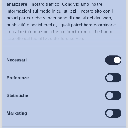
analizzare il nostro traffico. Condividiamo inoltre
informazioni sul modo in cui utilizzi il nostro sito con i
nostri partner che si occupano di analisi dei dati web,
pubblicità e social media, i quali potrebbero combinarle
con altre informazioni che hai fornito loro o che hanno
raccolto dal tuo utilizzo dei loro servizi.
Selezione
Bollettini ADAPT
Necessari
del
consenso
Articoli
Preferenze
Ho letto e Accetto il trattamento dei dati personali descritti
sulla pagina della
Privacy Policy
Osservatori
Statistiche
Iscriviti
Marketing
Eventi