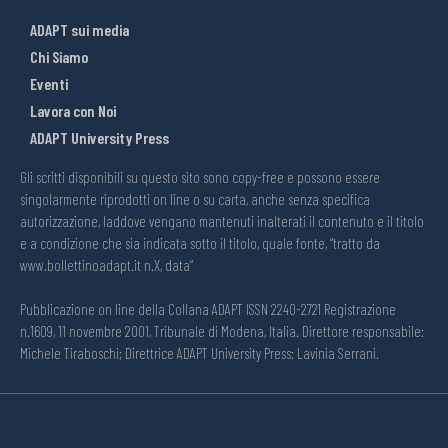
ADAPT sui media
Chi Siamo
Eventi
Lavora con Noi
ADAPT University Press
Gli scritti disponibili su questo sito sono copy-free e possono essere
singolarmente riprodotti on line o su carta, anche senza specifica
autorizzazione, laddove vengano mantenuti inalterati il contenuto e il titolo
e a condizione che sia indicata sotto il titolo, quale fonte, “tratto da
www.bollettinoadapt.it n.X, data“
Pubblicazione on line della Collana ADAPT ISSN 2240-2721 Registrazione
n.1609, 11 novembre 2001, Tribunale di Modena, Italia. Direttore responsabile:
Michele Tiraboschi; Direttrice ADAPT University Press: Lavinia Serrani.