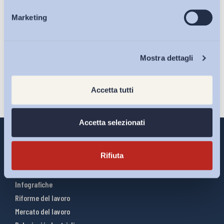
Ho letto e Accetto il trattamento dei dati personali descritti
Marketing
Eventi
sulla pagina della
Privacy Policy
Iscriviti
Chi Siamo
Mostra dettagli
Accetta tutti
Accetta selezionati
Rifiuta
Interventi ADAPT
Infografiche
Riforme del lavoro
Mercato del lavoro