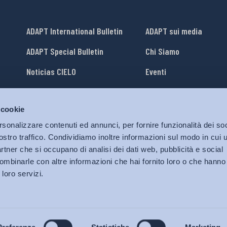
ADAPT International Bulletin
ADAPT sui media
ADAPT Special Bulletin
Chi Siamo
Noticias CIELO
Eventi
Lavora con Noi
 cookie
li
ADAPT University Press
rsonalizzare contenuti ed annunci, per fornire funzionalità dei soc
ostro traffico. Condividiamo inoltre informazioni sul modo in cui ut
partner che si occupano di analisi dei dati web, pubblicità e social
ombinarle con altre informazioni che hai fornito loro o che hanno
 loro servizi.
© 2026 Bollettino Adapt.
Tutti i diritti riservati.
Privacy policy
|
Cookies Policy