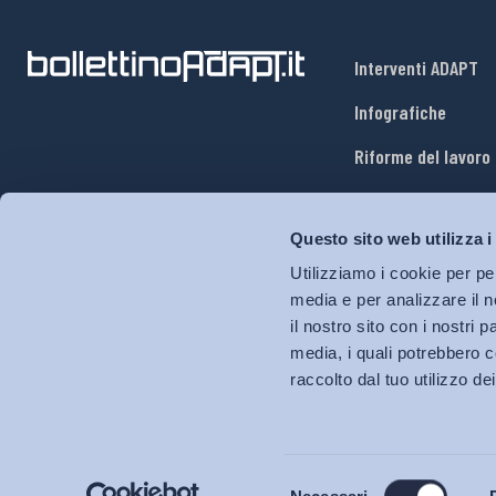
Interventi ADAPT
Infografiche
Riforme del lavoro
Mercato del lavoro
Questo sito web utilizza i
Relazioni industria
Utilizziamo i cookie per pe
Salute e sicurezza
media e per analizzare il n
il nostro sito con i nostri 
Welfare
media, i quali potrebbero c
raccolto dal tuo utilizzo dei
Selezione