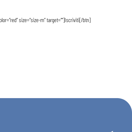
r=”red” size=”size-m” target=””]Iscriviti[/btn]