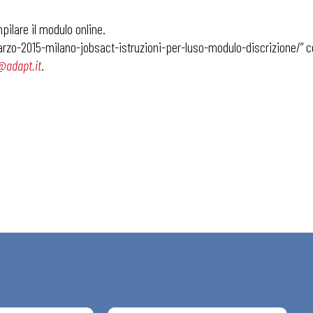
pilare il modulo online.
rzo-2015-milano-jobsact-istruzioni-per-luso-modulo-discrizione/” colo
@adapt.it
.
 ADAPT