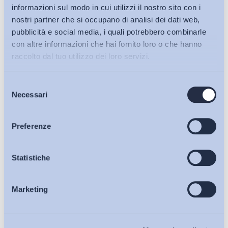
informazioni sul modo in cui utilizzi il nostro sito con i
nostri partner che si occupano di analisi dei dati web,
pubblicità e social media, i quali potrebbero combinarle
con altre informazioni che hai fornito loro o che hanno
raccolto dal tuo utilizzo dei loro servizi.
Selezione
Bollettini ADAPT
Necessari
del
consenso
Articoli
Preferenze
Ho letto e Accetto il trattamento dei dati personali descritti
sulla pagina della
Privacy Policy
Osservatori
Statistiche
Iscriviti
Marketing
Eventi
Chi Siamo