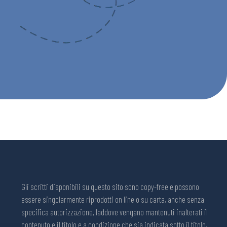
Gli scritti disponibili su questo sito sono copy-free e possono
essere singolarmente riprodotti on line o su carta, anche senza
specifica autorizzazione, laddove vengano mantenuti inalterati il
contenuto e il titolo e a condizione che sia indicata sotto il titolo,