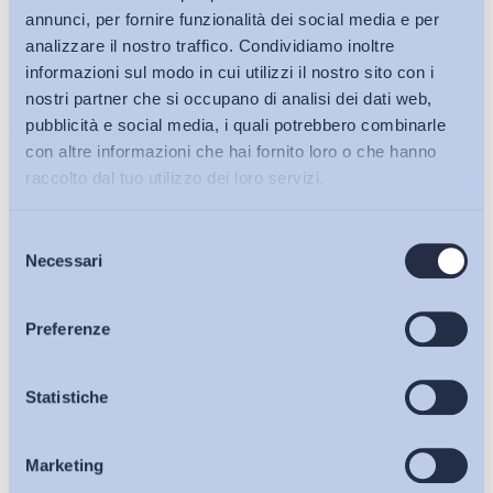
annunci, per fornire funzionalità dei social media e per
analizzare il nostro traffico. Condividiamo inoltre
informazioni sul modo in cui utilizzi il nostro sito con i
nostri partner che si occupano di analisi dei dati web,
pubblicità e social media, i quali potrebbero combinarle
con altre informazioni che hai fornito loro o che hanno
raccolto dal tuo utilizzo dei loro servizi.
Selezione
Bollettini ADAPT
Necessari
del
consenso
Articoli
Preferenze
Ho letto e Accetto il trattamento dei dati personali descritti
Osservatori
Statistiche
sulla pagina della
Privacy Policy
Marketing
Eventi
Iscriviti