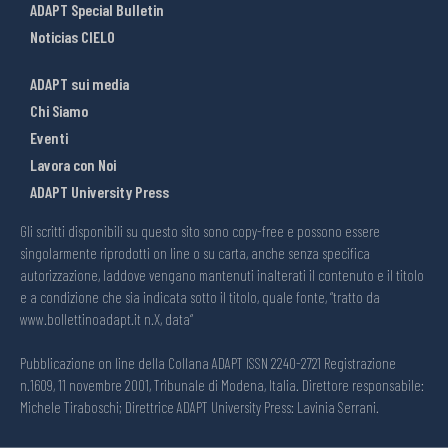
ADAPT Special Bulletin
Noticias CIELO
ADAPT sui media
Chi Siamo
Eventi
Lavora con Noi
ADAPT University Press
Gli scritti disponibili su questo sito sono copy-free e possono essere
singolarmente riprodotti on line o su carta, anche senza specifica
autorizzazione, laddove vengano mantenuti inalterati il contenuto e il titolo
e a condizione che sia indicata sotto il titolo, quale fonte, “tratto da
www.bollettinoadapt.it n.X, data“
Pubblicazione on line della Collana ADAPT ISSN 2240-2721 Registrazione
n.1609, 11 novembre 2001, Tribunale di Modena, Italia. Direttore responsabile:
Michele Tiraboschi; Direttrice ADAPT University Press: Lavinia Serrani.