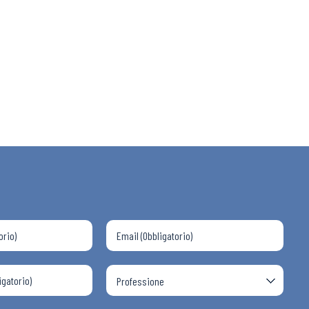
 ADAPT
i