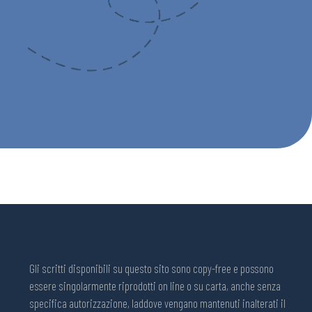
Gli scritti disponibili su questo sito sono copy-free e possono
essere singolarmente riprodotti on line o su carta, anche senza
specifica autorizzazione, laddove vengano mantenuti inalterati il