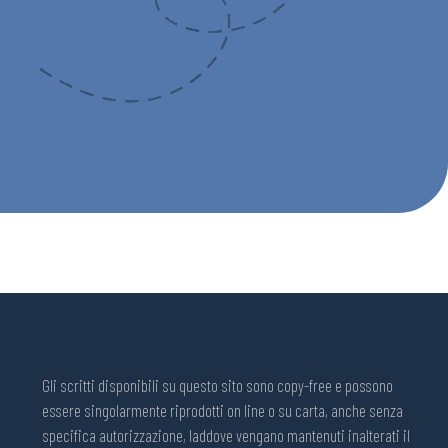
Gli scritti disponibili su questo sito sono copy-free e possono
essere singolarmente riprodotti on line o su carta, anche senza
specifica autorizzazione, laddove vengano mantenuti inalterati il