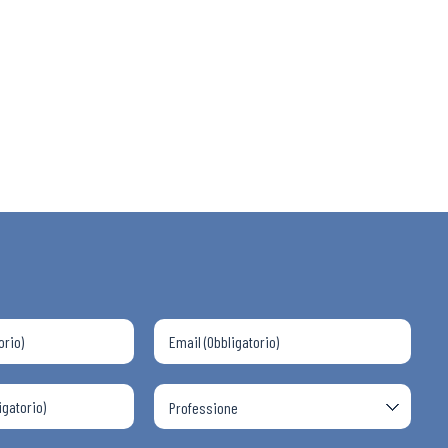
 ADAPT
i