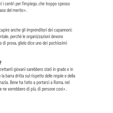
ei i centri per l’impiego, che troppo spesso
base del merito».
apire anche gli imprenditori dei capannoni:
entale, perché le organizzazioni devono
nco di prova, glielo dice uno dei pochissimi
?
ttanti giovani sarebbero stati in grado e in
a barra dritta sul rispetto delle regole e della
azia. Bene ha fatto a portarsi a Roma, nel
 Ce ne vorrebbero di più, di persone così».