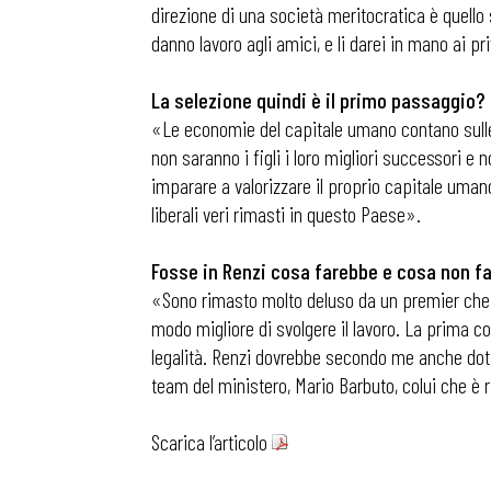
direzione di una società meritocratica è quello s
danno lavoro agli amici, e li darei in mano ai p
La selezione quindi è il primo passaggio?
«Le economie del capitale umano contano sulle 
non saranno i figli i loro migliori successori 
imparare a valorizzare il proprio capitale umano. 
liberali veri rimasti in questo Paese».
Fosse in Renzi cosa farebbe e cosa non fa
«Sono rimasto molto deluso da un premier che a
modo migliore di svolgere il lavoro. La prima cos
legalità. Renzi dovrebbe secondo me anche dotar
team del ministero, Mario Barbuto, colui che è ri
Bollettini
Scarica l’articolo
Articoli