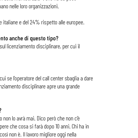
ano nelle loro organizzazioni.
e italiane e del 24% rispetto alle europee.
mento anche di questo tipo?
sul licenziamento disciplinare, per cui il
ui se l’operatore del call center sbaglia a dare
icenziamento disciplinare apre una grande
?
ato non lo avrà mai. Dico però che non c’è
ere che cosa si farà dopo 10 anni. Chi ha in
osì non è. Il lavoro migliore oggi nella