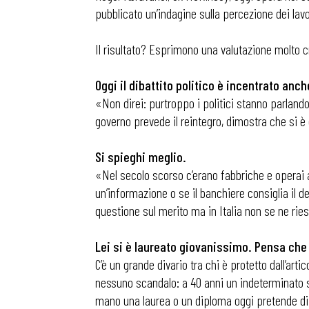
pubblicato un’indagine sulla percezione dei lavo
Il risultato? Esprimono una valutazione molto cr
Oggi il dibattito politico è incentrato an
«Non direi: purtroppo i politici stanno parlando 
governo prevede il reintegro, dimostra che si 
Si spieghi meglio.
«Nel secolo scorso c’erano fabbriche e operai a 
un’informazione o se il banchiere consiglia il d
questione sul merito ma in Italia non se ne ries
Lei si è laureato giovanissimo. Pensa che 
C’è un grande divario tra chi è protetto dall’art
nessuno scandalo: a 40 anni un indeterminato s
mano una laurea o un diploma oggi pretende di tr