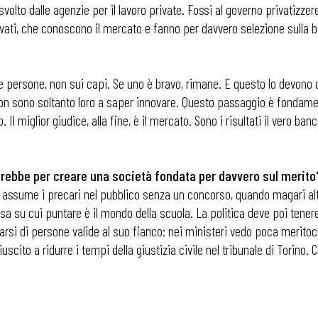
volto dalle agenzie per il lavoro private. Fossi al governo privatizzer
rivati, che conoscono il mercato e fanno per davvero selezione sulla 
persone, non sui capi. Se uno è bravo, rimane. E questo lo devono c
e non sono soltanto loro a saper innovare. Questo passaggio è fondam
Il miglior giudice, alla fine, è il mercato. Sono i risultati il vero ba
rebbe per creare una società fondata per davvero sul merito
ssume i precari nel pubblico senza un concorso, quando magari altre
a su cui puntare è il mondo della scuola. La politica deve poi tenere l
si di persone valide al suo fianco: nei ministeri vedo poca meritocr
uscito a ridurre i tempi della giustizia civile nel tribunale di Torino.
 ADAPT