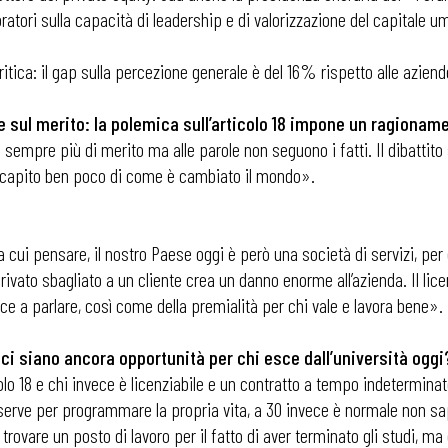
ratori sulla capacità di leadership e di valorizzazione del capitale um
itica: il gap sulla percezione generale è del 16% rispetto alle aziend
che sul merito: la polemica sull’articolo 18 impone un ragiona
sempre più di merito ma alle parole non seguono i fatti. Il dibattito 
è capito ben poco di come è cambiato il mondo».
cui pensare, il nostro Paese oggi è però una società di servizi, per c
erivato sbagliato a un cliente crea un danno enorme all’azienda. Il l
ce a parlare, così come della premialità per chi vale e lavora bene».
ci siano ancora opportunità per chi esce dall’università oggi
icolo 18 e chi invece è licenziabile e un contratto a tempo indetermin
erve per programmare la propria vita, a 30 invece è normale non sap
ovare un posto di lavoro per il fatto di aver terminato gli studi, ma c